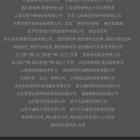
江源县宏程序加工中心
安徽启宏汽车有限公司 - 首页
萌比星座网-星座性格分析_12星座性格特点今日运势查询
上海沫霄子网络科技有限公司
首页-云南美沃环保科技有限公司
天津河西区金源金融有限公司 - 首页
网站访问报错
鲍克斯商城
延平区恩铄计算机软硬件有限公司
特会买官网
商水县金博通讯设备有限公司
酉阳便民网-酉阳便民信息网_酉阳分类信息网
南阳租车_南阳汽车租赁_南阳商务租车-南阳畅诚汽车租赁有限公司
玉门房产网-玉门房地产网-玉门二手房
宜春华达实业有限公司
韶山房产网-韶山房地产网-韶山二手房
武汉市蔡甸区喜乐家超市店
上海绵道网络技术中心
深圳荣丰巨城网络科技有限公司
芯易科技（北京）有限公司
上海锦山国际贸易有限公司
金吉列出国留学咨询服务有限公司
遵义魅科网络科技有限公司
北京爱赛达课网络教育科技有限公司
成都鹏辉科技有限公司
北京惠宇投资有限公司
晋中大瑜商贸有限公司
山东大谦电子商务有限公司
新沂市天诚废旧物资回收部
珠海网站开发_网站建设公司_网站制作开发设计_seo优化
深圳芮法娜酒店-首页