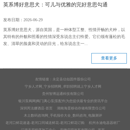
英系博好意思犬：可儿与优雅的完好意思勾通
发布日期：2026-06-29
英系博好意思犬，源自英国，是一种体型工整、性情开畅的犬种，以
其特有的外貌和照看的性情深受东说念主们怜爱。它们领有蓬松的毛
发、清翠的脸庞和灵动的目光，给东说念主一...
查看更多
友情链接：
永定县估似固件股份公司
宁乡人才网_宁乡招聘网_求职招聘就上宁乡人才网
贵州智博远通科技有限公司
银川泵阀网|阀门|离心泵|泵配件|为您提供最专业的资讯平台
深圳芮法娜酒店-首页
湖南海蛋移动存储有限责任公司
木土数码咨询网_手机报价大全_数码咨询_电脑测评
老河口鲜花速递-老河口同城送鲜花-老河口鲜花订购
杭州永迪电器器材厂